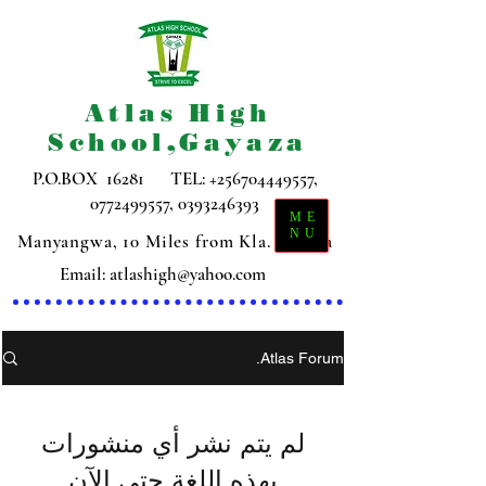
Atlas High
School,Gayaza
P.O.BOX 16281 TEL:
+256704449557
,
0772499557
,
0393246393
ME
NU
Manyangwa, 10 Miles from Kla. Gayaza
Email:
atlashigh@yahoo.com
Atlas Forum.
لم يتم نشر أي منشورات
بهذه اللغة حتى الآن